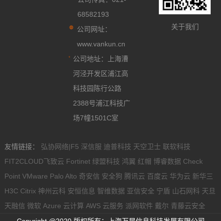
68582193
关于我们
公司网址：
www.vankun.cn
公司地址：上海漕
河泾开发区浦江高
科技园陈行公路
2388号浦江科技广
场7幢1501C室
友情链接：
弘协网络|F5
深信服
迪普科技
天空卫士
联软科技
FIT2CLOUD飞致云
Fortinet
绿盟科技
鸿翼
红帽
博睿数据
Check
Point
VMware
Palo Alto
奇安信
安全狗
腾讯云
百度云
华为云
新华三
H3C
Citrix
神州云科
安恒信息
智维数据
亚信安全
宁盾
山石网科
天旦
天融信
微软
Azure 云计算
AWS 云服务
派网软件
戴尔
青藤云安全